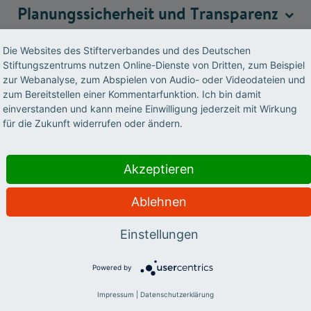
Planungssicherheit und
Transparenz
Die Websites des Stifterverbandes und des Deutschen
Stiftungszentrums nutzen Online-Dienste von Dritten, zum Beispiel
Haushalts- und
Rechtsfragen
zur Webanalyse, zum Abspielen von Audio- oder Videodateien und
zum Bereitstellen einer Kommentarfunktion. Ich bin damit
einverstanden und kann meine Einwilligung jederzeit mit Wirkung
für die Zukunft widerrufen oder ändern.
Gute-Praxis-Workshop-Ergebnisse variiert in Umfang und Tie
Akzeptieren
 setzte. Dies spiegelt die Vielfalt der Arbeitsprozesse und Sch
während des gesamten zweitägigen Workshops entstanden.
Ablehnen
Einstellungen
Powered by
Impressum
|
Datenschutzerklärung