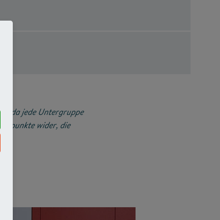
fe, da jede Untergruppe
werpunkte wider, die